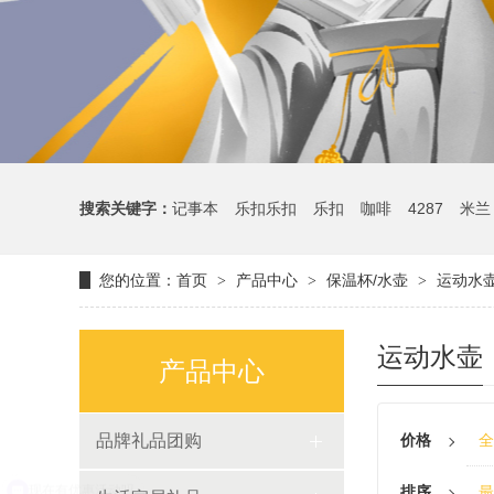
搜索关键字：
记事本
乐扣乐扣
乐扣
咖啡
4287
米兰
您的位置：
首页
产品中心
保温杯/水壶
运动水
>
>
>
运动水壶
产品中心
品牌礼品团购
价格
全
排序
最