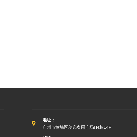
地址：
广州市黄埔区萝岗奥园广场H4栋14F