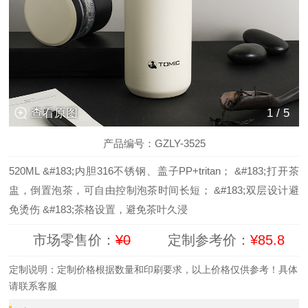
查看原图
1
/
5
产品编号：GZLY-3525
520ML &#183;内胆316不锈钢、盖子PP+tritan； &#183;打开茶
盅，倒置泡茶，可自由控制泡茶时间长短； &#183;双层设计避
免烫伤 &#183;茶格设置，避免茶叶久浸
市场零售价：
¥0
定制参考价：
¥85.8
定制说明：定制价格根据数量和印刷要求，以上价格仅供参考！具体
请联系客服