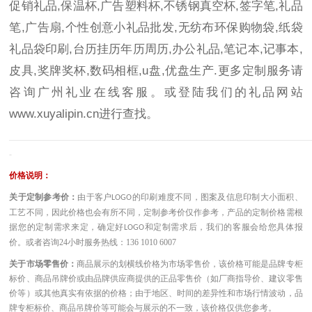
促销礼品,保温杯,广告塑料杯,不锈钢真空杯,签字笔,礼品
笔,广告扇,个性创意小礼品批发,无纺布环保购物袋,纸袋
礼品袋印刷,台历挂历年历周历,办公礼品,笔记本,记事本,
皮具,奖牌奖杯,数码相框,u盘,优盘生产.更多定制服务请
咨询广州礼业在线客服。或登陆我们的礼品网站
www.xuyalipin.cn
进行查找。
————————————————————————————————————
-
价格说明：
关于定制参考价：
由于客户
的印刷难度不同，图案及信息印制大小面积、
LOGO
工艺不同，因此价格也会有所不同，定制参考价仅作参考，产品的定制价格需根
据您的定制需求来定，确定好
和定制需求后，我们的客服会给您具体报
LOGO
价。或者咨询
24小时服务热线：136 1010 6007
关于市场零售价：
商品展示的划横线价格为市场零售价，该价格可能是品牌专柜
标价、商品吊牌价或由品牌供应商提供的正品零售价（如厂商指导价、建议零售
价等）或其他真实有依据的价格；由于地区、时间的差异性和市场行情波动，品
牌专柜标价、商品吊牌价等可能会与展示的不一致，该价格仅供您参考。