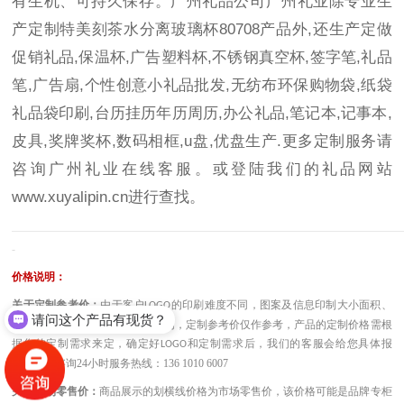
有生机、可持久保存。广州礼品公司广州礼业除专业生
产定制特美刻茶水分离玻璃杯80708产品外,还生产定做
促销礼品,保温杯,广告塑料杯,不锈钢真空杯,签字笔,礼品
笔,广告扇,个性创意小礼品批发,无纺布环保购物袋,纸袋
礼品袋印刷,台历挂历年历周历,办公礼品,笔记本,记事本,
皮具,奖牌奖杯,数码相框,u盘,优盘生产.更多定制服务请
咨询广州礼业在线客服。或登陆我们的礼品网站
www.xuyalipin.cn
进行查找。
————————————————————————————————————
-
价格说明：
关于定制参考价：
由于客户
的印刷难度不同，图案及信息印制大小面积、
LOGO
请问这个产品有现货？
工艺不同，因此价格也会有所不同，定制参考价仅作参考，产品的定制价格需根
据您的定制需求来定，确定好
和定制需求后，我们的客服会给您具体报
LOGO
价。或者咨询
24小时服务热线：136 1010 6007
关于市场零售价：
商品展示的划横线价格为市场零售价，该价格可能是品牌专柜