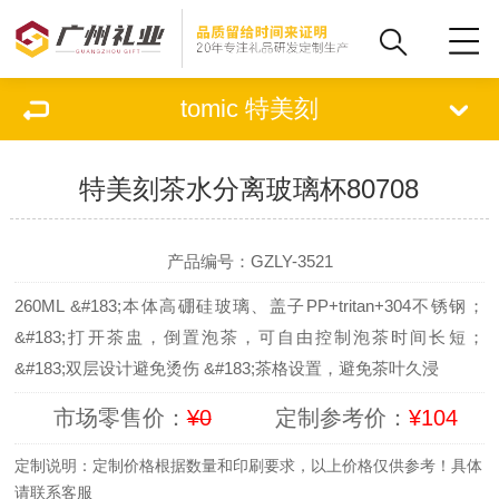
tomic 特美刻
特美刻茶水分离玻璃杯80708
查看原图
1
/
5
集采
定制
产品编号：GZLY-3521
260ML &#183;本体高硼硅玻璃、盖子PP+tritan+304不锈钢；
&#183;打开茶盅，倒置泡茶，可自由控制泡茶时间长短；
&#183;双层设计避免烫伤 &#183;茶格设置，避免茶叶久浸
市场零售价：
¥0
定制参考价：
¥104
定制说明：定制价格根据数量和印刷要求，以上价格仅供参考！具体
请联系客服