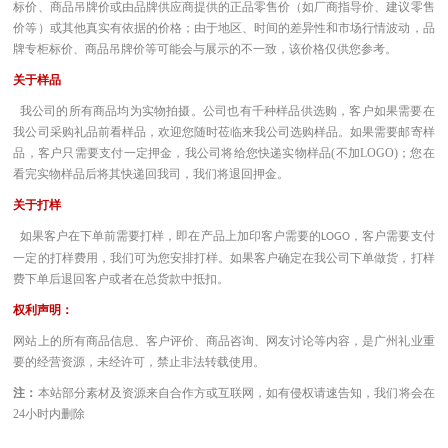
标价、商品吊牌价或由品牌供应商提供的正品零售价（如厂商指导价、建议零售
价等）或其他真实有依据的价格；由于地区、时间的差异性和市场行情波动，品
牌专柜标价、商品吊牌价等可能会与展示的不一致，该价格仅供您参考。
关于样品
我公司的所有商品均为实物拍摄。公司也有千种样品供选购，客户如果需要在
我公司采购礼品前看样品，欢迎您随时莅临来我公司选购样品。如果需要邮寄样
品，客户只需要支付一定押金，我公司将给您快递实物样品(不加LOGO)；您在
看完实物样品后将其快递回我司，我们将退回押金。
关于打样
如果客户在下单前需要打样，即在产品上加印客户需要的
，客户需要支付
LOGO
一定的打样费用，我们可为您安排打样。如果客户确定在我公司下单做货，打样
费下单后退回客户或者在总货款中抵扣。
权利声明：
网站上的所有商品信息、客户评价、商品咨询、网友讨论等内容，是广州礼业重
要的经营资源，未经许可，禁止非法转载使用。
注：
本站部分素材及资源来自合作方或互联网，如有侵权请速告知，我们将会在
24小时内删除