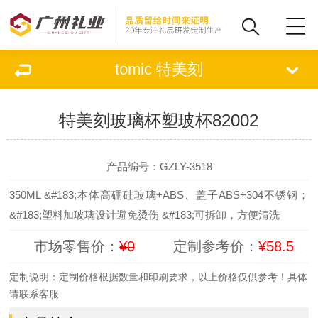
tomic 特美刻
特美刻玻璃杯塑玻杯82002
查看原图
1
/
5
集采
定制
产品编号：GZLY-3518
350ML &#183;本体高硼硅玻璃+ABS、盖子ABS+304不锈钢；
&#183;塑料加玻璃设计避免烫伤 &#183;可拆卸，方便清洗
市场零售价：
¥0
定制参考价：
¥58.5
定制说明：定制价格根据数量和印刷要求，以上价格仅供参考！具体
请联系客服