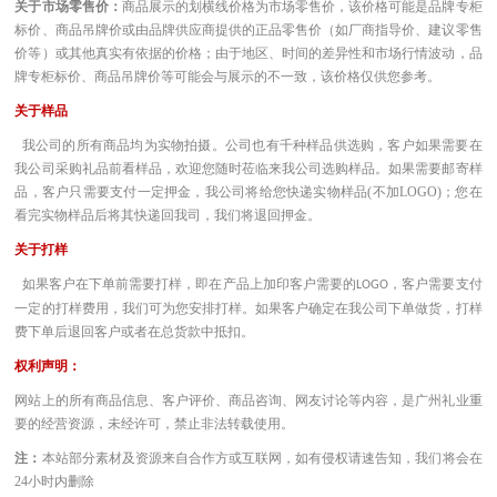
关于市场零售价：
商品展示的划横线价格为市场零售价，该价格可能是品牌专柜
标价、商品吊牌价或由品牌供应商提供的正品零售价（如厂商指导价、建议零售
价等）或其他真实有依据的价格；由于地区、时间的差异性和市场行情波动，品
牌专柜标价、商品吊牌价等可能会与展示的不一致，该价格仅供您参考。
关于样品
我公司的所有商品均为实物拍摄。公司也有千种样品供选购，客户如果需要在
我公司采购礼品前看样品，欢迎您随时莅临来我公司选购样品。如果需要邮寄样
品，客户只需要支付一定押金，我公司将给您快递实物样品(不加LOGO)；您在
看完实物样品后将其快递回我司，我们将退回押金。
关于打样
如果客户在下单前需要打样，即在产品上加印客户需要的
，客户需要支付
LOGO
一定的打样费用，我们可为您安排打样。如果客户确定在我公司下单做货，打样
费下单后退回客户或者在总货款中抵扣。
权利声明：
网站上的所有商品信息、客户评价、商品咨询、网友讨论等内容，是广州礼业重
要的经营资源，未经许可，禁止非法转载使用。
注：
本站部分素材及资源来自合作方或互联网，如有侵权请速告知，我们将会在
24小时内删除