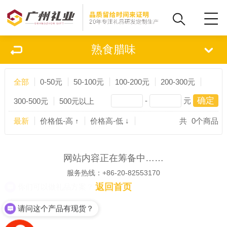
熟食腊味
全部
0-50元
50-100元
100-200元
200-300元
-
元
300-500元
500元以上
最新
价格低-高 ↑
价格高-低 ↓
共
0
个商品
网站内容正在筹备中……
服务热线：+86-20-82553170
返回首页
你们可以做礼品方案？
请问这个产品有现货？