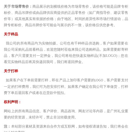
关于市场零售价：
商品展示的划横线价格为市场零售价，该价格可能是品牌专柜
标价、商品吊牌价或由品牌供应商提供的正品零售价（如厂商指导价、建议零售
价等）或其他真实有依据的价格；由于地区、时间的差异性和市场行情波动，品
牌专柜标价、商品吊牌价等可能会与展示的不一致，该价格仅供您参考。
关于样品
我公司的所有商品均为实物拍摄。公司也有千种样品供选购，客户如果需要在
我公司采购礼品前看样品，欢迎您随时莅临来我公司选购样品。如果需要邮寄样
品，客户只需要支付一定押金，我公司将给您快递实物样品(不加LOGO)；您在
看完实物样品后将其快递回我司，我们将退回押金。
关于打样
如果客户在下单前需要打样，即在产品上加印客户需要的
，客户需要支付
LOGO
一定的打样费用，我们可为您安排打样。如果客户确定在我公司下单做货，打样
费下单后退回客户或者在总货款中抵扣。
权利声明：
网站上的所有商品信息、客户评价、商品咨询、网友讨论等内容，是广州礼业重
要的经营资源，未经许可，禁止非法转载使用。
注：
本站部分素材及资源来自合作方或互联网，如有侵权请速告知，我们将会在