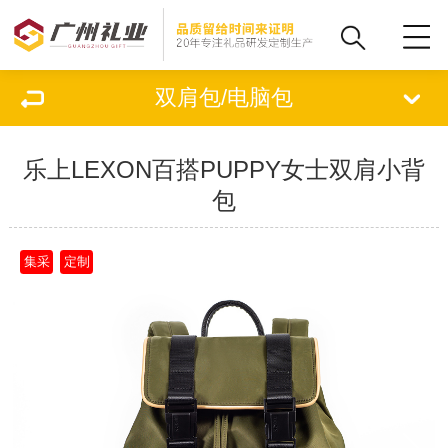
双肩包/电脑包
乐上LEXON百搭PUPPY女士双肩小背
包
集采
定制