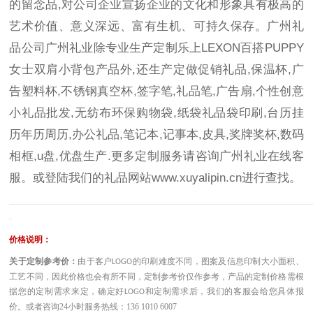
的留念品,对公司企业宣扬企业的文化和形象具有极高的
艺术价值、意义深远、富有生机、可持久保存。广州礼
品公司广州礼业除专业生产定制乐上LEXON百搭PUPPY
女士双肩小背包产品外,还生产定做促销礼品,保温杯,广
告塑料杯,不锈钢真空杯,签字笔,礼品笔,广告扇,个性创意
小礼品批发,无纺布环保购物袋,纸袋礼品袋印刷,台历挂
历年历周历,办公礼品,笔记本,记事本,皮具,奖牌奖杯,数码
相框,u盘,优盘生产.更多定制服务请咨询广州礼业在线客
服。或登陆我们的礼品网站
www.xuyalipin.cn
进行查找。
————————————————————————————————————
-
价格说明：
关于定制参考价：
由于客户
的印刷难度不同，图案及信息印制大小面积、
LOGO
工艺不同，因此价格也会有所不同，定制参考价仅作参考，产品的定制价格需根
据您的定制需求来定，确定好
和定制需求后，我们的客服会给您具体报
LOGO
价。或者咨询
24小时服务热线：136 1010 6007