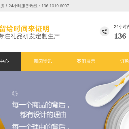
小时服务热线：136 1010 6007
24小时
136 
中心
新闻资讯
案例展示
订