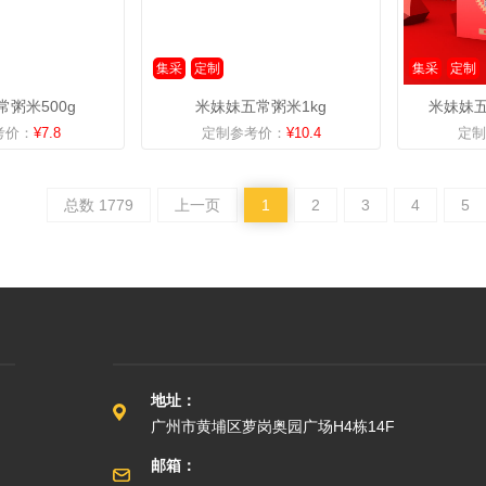
集采
定制
集采
定制
粥米500g
米妹妹五常粥米1kg
米妹妹五
考价：
¥7.8
定制参考价：
¥10.4
定制
总数
1779
上一页
1
2
3
4
5
地址：
广州市黄埔区萝岗奥园广场H4栋14F
邮箱：