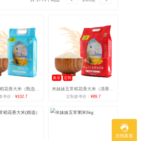
集采
定制
米妹妹五常稻花香大米（甄选）5kg
米妹妹五常稻花香大米（清香型）5kg
参考价：
¥102.7
定制参考价：
¥89.7
在线客服