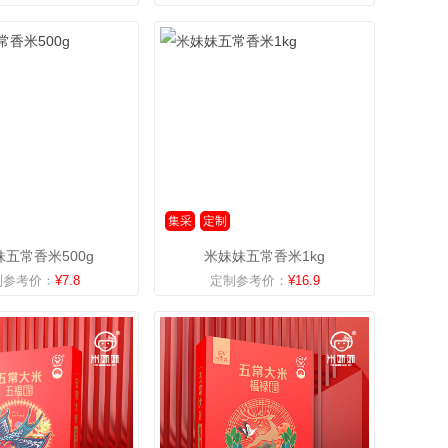
集采
定制
五常香米500g
米妹妹五常香米1kg
制参考价：
¥7.8
定制参考价：
¥16.9