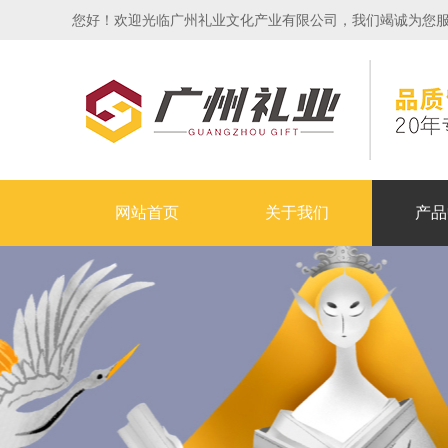
您好！欢迎光临广州礼业文化产业有限公司，我们竭诚为您服务！24
网站首页
关于我们
产品