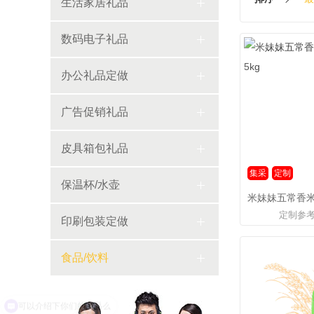
生活家居礼品
数码电子礼品
办公礼品定做
广告促销礼品
皮具箱包礼品
集采
定制
保温杯/水壶
定制参
印刷包装定做
食品/饮料