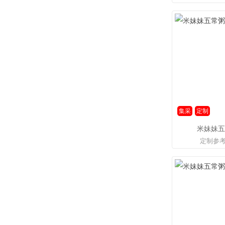
集采
定制
米妹妹五
定制参