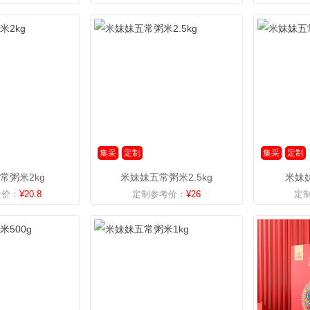
集采
定制
集采
定制
常粥米2kg
米妹妹五常粥米2.5kg
米妹妹
考价：
¥20.8
定制参考价：
¥26
定