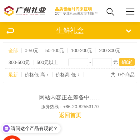
生鲜礼盒
全部
0-50元
50-100元
100-200元
200-300元
-
元
300-500元
500元以上
最新
价格低-高 ↑
价格高-低 ↓
共
0
个商品
网站内容正在筹备中……
服务热线：+86-20-82553170
返回首页
请问这个产品有现货？