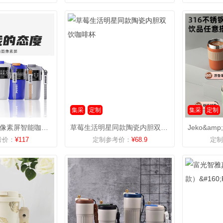
集采
定制
集采
定制
sguai小水怪C3像素屏智能咖啡杯
草莓生活明星同款陶瓷内胆双饮咖啡杯
考价：
¥117
定制参考价：
¥68.9
定制