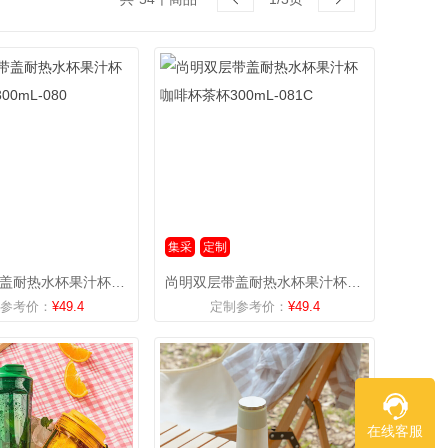
集采
定制
尚明双层带盖耐热水杯果汁杯咖啡杯茶杯300mL-080
尚明双层带盖耐热水杯果汁杯咖啡杯茶杯300mL-081C
参考价：
¥49.4
定制参考价：
¥49.4
在线客服