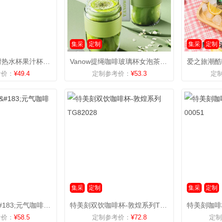
集采
定制
集采
定制
尚明双层带盖耐热水杯果汁杯咖啡杯茶杯300mL-082B
Vanow提绳咖啡玻璃杯女泡茶VO-UV45-B
考价：
¥49.4
定制参考价：
¥53.3
定
集采
定制
集采
定制
ROYALSTAR&#183;元气咖啡杯RSD-TM003
特美刻双饮咖啡杯-敦煌系列TG82028
考价：
¥58.5
定制参考价：
¥72.8
定制