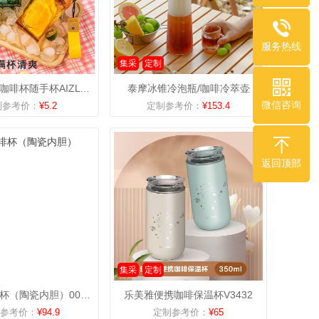
服务热线
集采
定制
爱之旅潮酷咖啡杯随手杯AIZLV119
泰摩冰锥冷泡瓶/咖啡冷萃壶
微信咨询
制参考价：
¥5.2
定制参考价：
¥153.4
返回顶部
集采
定制
特美刻咖啡杯（陶瓷内胆）00051
乐美雅便携咖啡保温杯V3432
参考价：
¥94.9
定制参考价：
¥65