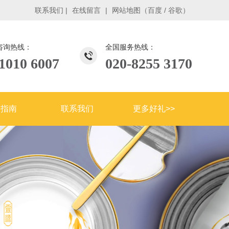
联系我们
|
在线留言
|
网站地图
（
百度
/
谷歌
）
咨询热线：
全国服务热线：
1010 6007
020-8255 3170
购指南
联系我们
更多好礼>>