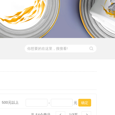
500元以上
-
元
共
54
个商品
1/3页