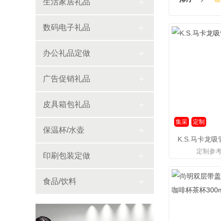
生活家居礼品
数码电子礼品
办公礼品定做
广告促销礼品
皮具箱包礼品
集采
定制
保温杯/水壶
K.S.马卡龙吸
定制参
印刷包装定做
食品/饮料