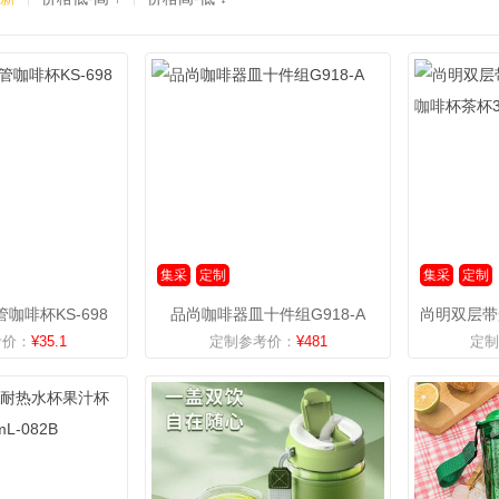
集采
定制
集采
定制
管咖啡杯KS-698
品尚咖啡器皿十件组G918-A
考价：
¥35.1
定制参考价：
¥481
定制