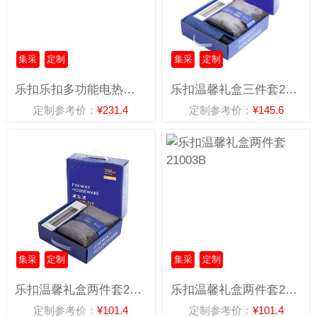
集采
定制
集采
定制
乐扣乐扣多功能电热锅EJP521WHT
乐扣温馨礼盒三件套21001
定制参考价：
¥231.4
定制参考价：
¥145.6
集采
定制
集采
定制
乐扣温馨礼盒两件套21003
乐扣温馨礼盒两件套21003B
定制参考价：
¥101.4
定制参考价：
¥101.4