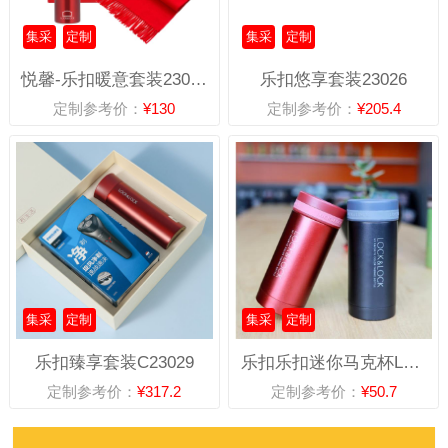
集采
定制
集采
定制
悦馨-乐扣暖意套装23001
乐扣悠享套装23026
定制参考价：
¥130
定制参考价：
¥205.4
集采
定制
集采
定制
乐扣臻享套装C23029
乐扣乐扣迷你马克杯LHC550红色/LHC551黑色
定制参考价：
¥317.2
定制参考价：
¥50.7