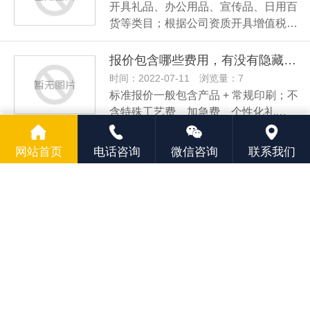
开具礼品、办公用品、宣传品、日用百
货等类目；根据公司资质开具增值税…
报价包含哪些费用，有没有隐藏收费？
时间：2022-07-11 浏览量：7
标准报价一般包含产品 + 常规印刷；不
含特殊工艺费、加急费、个性化礼…
是否可以先看样品？样品怎么收费？
网站首页
电话咨询
微信咨询
联系我们
时间：2022-07-11 浏览量：7
支持寄送实物样品。样品收取样品费 +
运费，正式大订单达成后，满足金…
从下单到交货周期需要多久？
时间：2022-07-11 浏览量：8
常规现货印 LOGO：3–7 个工作日；开
模、特殊工艺、礼盒整套定制：10–…