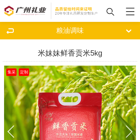
粮油调味
米妹妹鲜香贡米5kg
集采
定制