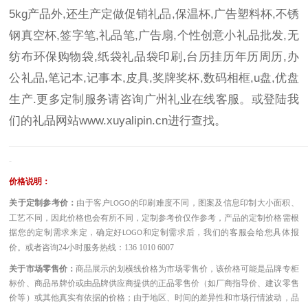
5kg产品外,还生产定做促销礼品,保温杯,广告塑料杯,不锈
钢真空杯,签字笔,礼品笔,广告扇,个性创意小礼品批发,无
纺布环保购物袋,纸袋礼品袋印刷,台历挂历年历周历,办
公礼品,笔记本,记事本,皮具,奖牌奖杯,数码相框,u盘,优盘
生产.更多定制服务请咨询广州礼业在线客服。或登陆我
们的礼品网站
www.xuyalipin.cn
进行查找。
————————————————————————————————————
-
价格说明：
关于定制参考价：
由于客户
的印刷难度不同，图案及信息印制大小面积、
LOGO
工艺不同，因此价格也会有所不同，定制参考价仅作参考，产品的定制价格需根
据您的定制需求来定，确定好
和定制需求后，我们的客服会给您具体报
LOGO
价。或者咨询
24小时服务热线：136 1010 6007
关于市场零售价：
商品展示的划横线价格为市场零售价，该价格可能是品牌专柜
标价、商品吊牌价或由品牌供应商提供的正品零售价（如厂商指导价、建议零售
价等）或其他真实有依据的价格；由于地区、时间的差异性和市场行情波动，品