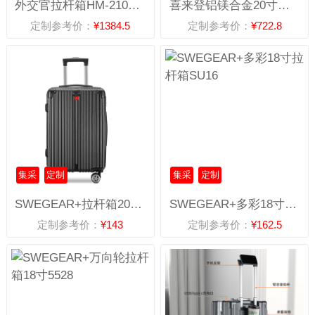
外交官拉杆箱HM-21012（20寸）
喜来登铝镁合金20寸拉杆箱SHX2009
定制参考价：
¥1384.5
定制参考价：
¥722.8
集采
定制
集采
定制
SWEGEAR+拉杆箱20寸登机箱行李箱312
SWEGEAR+多彩18寸拉杆箱SU16
定制参考价：
¥143
定制参考价：
¥162.5