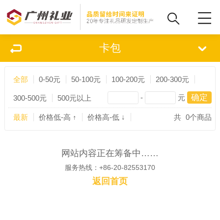
卡包
全部
0-50元
50-100元
100-200元
200-300元
-
元
300-500元
500元以上
最新
价格低-高 ↑
价格高-低 ↓
共
0
个商品
网站内容正在筹备中……
服务热线：+86-20-82553170
返回首页