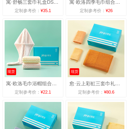
寓·舒畅三套巾礼盒DSJ-2311
寓·欧洛四季毛巾组合DSJ-2314
定制参考价：
¥35.1
定制参考价：
¥26
现货
现货
寓·欧洛毛巾浴帽组合DSJ-2313
愈·云上彩虹三套巾礼盒-B款（橙调）DSJ-2302
定制参考价：
¥22.1
定制参考价：
¥80.6