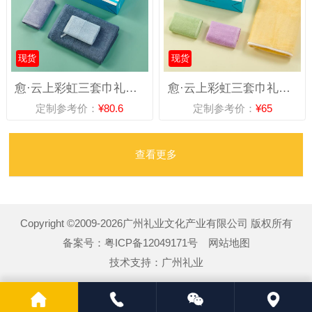
现货
现货
愈·云上彩虹三套巾礼盒-B款（蓝调）DSJ-2302
愈·云上彩虹三套巾礼盒-C款DSJ-2303
定制参考价：
¥80.6
定制参考价：
¥65
查看更多
Copyright ©2009-2026广州礼业文化产业有限公司 版权所有
备案号：
粤ICP备12049171号
网站地图
技术支持：
广州礼业