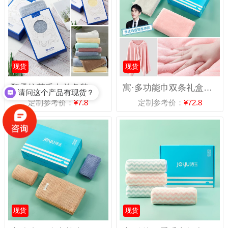
现货
现货
甄柔抗菌毛巾单条装礼盒J2702-A
寓·多功能巾双条礼盒（大浴巾*2）DSJ-2312
请问这个产品有现货？
定制参考价：
¥7.8
定制参考价：
¥72.8
现货
现货