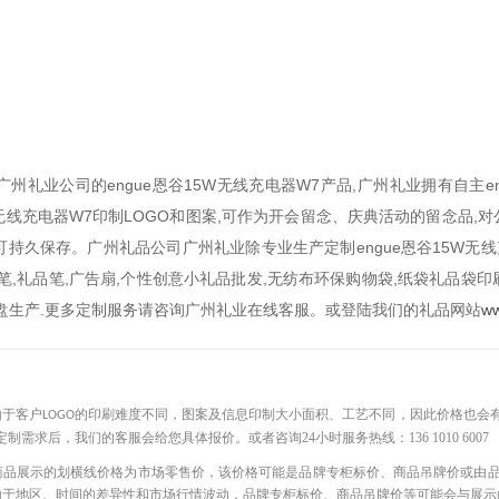
礼业公司的engue恩谷15W无线充电器W7产品,广州礼业拥有自主e
5W无线充电器W7印制LOGO和图案,可作为开会留念、庆典活动的留念
持久保存。广州礼品公司广州礼业除专业生产定制engue恩谷15W无线
笔,礼品笔,广告扇,个性创意小礼品批发,无纺布环保购物袋,纸袋礼品袋印刷
优盘生产.更多定制服务请咨询广州礼业在线客服。或登陆我们的礼品网站
ww
——————————————————————————————————————
由于客户
的印刷难度不同，图案及信息印制大小面积、工艺不同，因此价格也会
LOGO
定制需求后，我们的客服会给您具体报价。或者咨询
24小时服务热线：136 1010 6007
商品展示的划横线价格为市场零售价，该价格可能是品牌专柜标价、商品吊牌价或由
由于地区、时间的差异性和市场行情波动，品牌专柜标价、商品吊牌价等可能会与展示