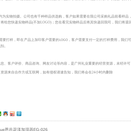
均为实物拍摄。公司也有千种样品供选购，客户如果需要在我公司采购礼品前看样品
将给您快递实物样品(不加LOGO)；您在看完实物样品后将其快递回我司，我们将退
需要打样，即在产品上加印客户需要的
，客户需要支付一定的打样费用，我们
LOGO
抵扣。
信息、客户评价、商品咨询、网友讨论等内容，是广州礼业重要的经营资源，未经许可
及资源来自合作方或互联网，如有侵权请速告知，我们将会在
24小时内删除
gue恩谷花漾加湿器EG-026