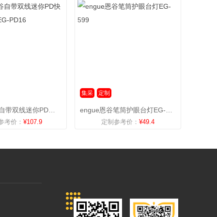
集采
定制
engue恩谷自带双线迷你PD快充移动电源EG-PD16
engue恩谷笔筒护眼台灯EG-599
参考价：
¥107.9
定制参考价：
¥49.4