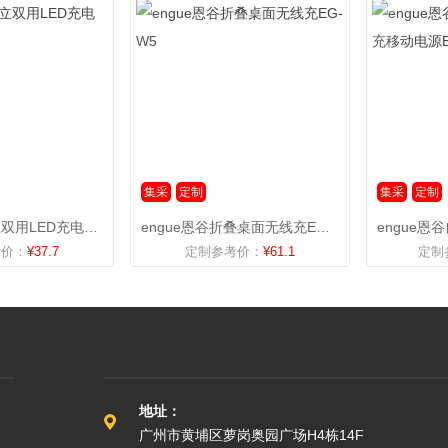
集采
定制
集采
定制
engue恩谷夹立双用LED充电台灯EG-568
engue恩谷折叠桌面无线充EG-W5
考价：
¥37.7
定制参考价：
¥61.1
定制
地址：
广州市黄埔区萝岗奥园广场H4栋14F