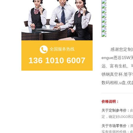
全国服务热线
感谢您定制广州
engue恩谷1
136 1010 6007
远、富有生机、可
锈钢真空杯,签字
数码相框,u盘,
————————
价格说明：
关于定制参考价：
定，确定好
和
LOGO
关于市场零售价：
实有依据的价格；