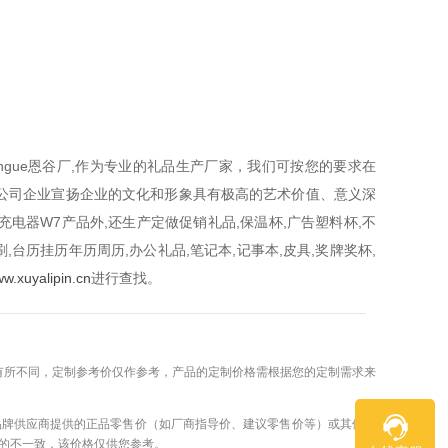
ngue恩谷厂,作为专业的礼品生产厂家，我们可按您的要求在
品,对公司企业宣扬企业的文化和形象具有极高的艺术价值、意义深
充电器W7产品外,还生产定做促销礼品,保温杯,广告塑料杯,不
,台历挂历年历周历,办公礼品,笔记本,记事本,皮具,奖牌奖杯,
w.xuyalipin.cn
进行查找。
——————————————————————————————--
有所不同，定制参考价仅作参考，产品的定制价格需根据您的定制需求来
品牌供应商提供的正品零售价（如厂商指导价、建议零售价等）或其他真
的不一致，该价格仅供您参考。