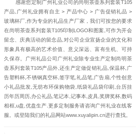
感谢您定制广州礼业公司的尚明茶壶系列套装T105
产品,广州礼业拥有自主
>
产品中心
>
广告促销礼品
>
玻璃杯
厂,作为专业的礼品生产厂家，我们可按您的要求
在尚明茶壶系列套装T105印制LOGO和图案,可作为开会
留念、庆典活动的留念品,对公司企业宣扬企业的文化和
形象具有极高的艺术价值、意义深远、富有生机、可持
久保存。广州礼品公司广州礼业除专业生产定制尚明茶
壶系列套装T105产品外,还生产定做促销礼品,保温杯,广
告塑料杯,不锈钢真空杯,签字笔,礼品笔,广告扇,个性创意
小礼品批发,无纺布环保购物袋,纸袋礼品袋印刷,台历挂
历年历周历,办公礼品,笔记本,记事本,皮具,奖牌奖杯,数码
相框,u盘,优盘生产.更多定制服务请咨询广州礼业在线客
服。或登陆我们的礼品网站
www.xuyalipin.cn
进行查找。
————————————————————————————————————
-