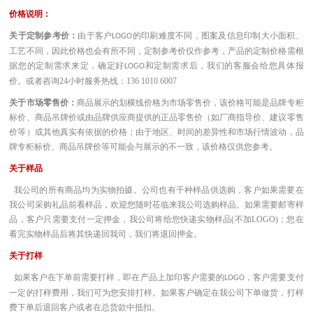
价格说明：
关于定制参考价：
由于客户
的印刷难度不同，图案及信息印制大小面积、
LOGO
工艺不同，因此价格也会有所不同，定制参考价仅作参考，产品的定制价格需根
据您的定制需求来定，确定好
和定制需求后，我们的客服会给您具体报
LOGO
价。或者咨询
24小时服务热线：136 1010 6007
关于市场零售价：
商品展示的划横线价格为市场零售价，该价格可能是品牌专柜
标价、商品吊牌价或由品牌供应商提供的正品零售价（如厂商指导价、建议零售
价等）或其他真实有依据的价格；由于地区、时间的差异性和市场行情波动，品
牌专柜标价、商品吊牌价等可能会与展示的不一致，该价格仅供您参考。
关于样品
我公司的所有商品均为实物拍摄。公司也有千种样品供选购，客户如果需要在
我公司采购礼品前看样品，欢迎您随时莅临来我公司选购样品。如果需要邮寄样
品，客户只需要支付一定押金，我公司将给您快递实物样品(不加LOGO)；您在
看完实物样品后将其快递回我司，我们将退回押金。
关于打样
如果客户在下单前需要打样，即在产品上加印客户需要的
，客户需要支付
LOGO
一定的打样费用，我们可为您安排打样。如果客户确定在我公司下单做货，打样
费下单后退回客户或者在总货款中抵扣。