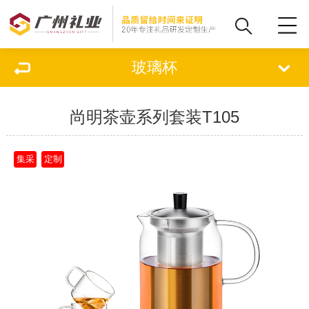
玻璃杯
尚明茶壶系列套装T105
集采
定制