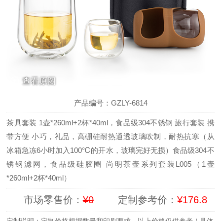
查看原图
1
/
5
产品编号：GZLY-6814
茶具套装 1壶*260ml+2杯*40ml，食品级304不锈钢 旅行套装 携
带方便 小巧，礼品，高硼硅耐热通透玻璃吹制，耐热抗寒（从
冰箱急冻6小时加入100℃的开水，玻璃完好无损）食品级304不
锈钢滤网，食品级硅胶圈 尚明茶壶系列套装L005（1壶
*260ml+2杯*40ml）
市场零售价：
¥0
定制参考价：
¥176.8