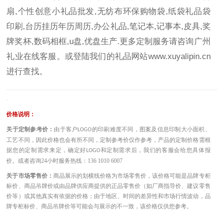
扇,个性创意小礼品批发,无纺布环保购物袋,纸袋礼品袋
印刷,台历挂历年历周历,办公礼品,笔记本,记事本,皮具,奖
牌奖杯,数码相框,u盘,优盘生产.更多定制服务请咨询广州
礼业在线客服。或登陆我们的礼品网站
www.xuyalipin.cn
进行查找。
————————————————————————————————————
-
价格说明：
关于定制参考价：
由于客户
的印刷难度不同，图案及信息印制大小面积、
LOGO
工艺不同，因此价格也会有所不同，定制参考价仅作参考，产品的定制价格需根
据您的定制需求来定，确定好
和定制需求后，我们的客服会给您具体报
LOGO
价。或者咨询
24小时服务热线：136 1010 6007
关于市场零售价：
商品展示的划横线价格为市场零售价，该价格可能是品牌专柜
标价、商品吊牌价或由品牌供应商提供的正品零售价（如厂商指导价、建议零售
价等）或其他真实有依据的价格；由于地区、时间的差异性和市场行情波动，品
牌专柜标价、商品吊牌价等可能会与展示的不一致，该价格仅供您参考。