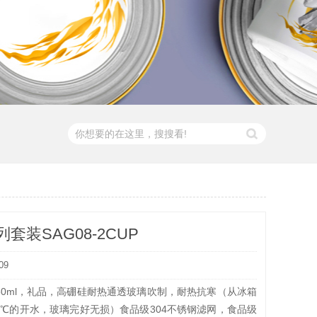
套装SAG08-2CUP
09
2杯*150ml，礼品，高硼硅耐热通透玻璃吹制，耐热抗寒（从冰箱
0℃的开水，玻璃完好无损）食品级304不锈钢滤网，食品级