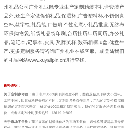
州礼品公司广州礼业除专业生产定制精装本礼盒套装产
品外,还生产定做促销礼品,保温杯,广告塑料杯,不锈钢真
空杯,签字笔,礼品笔,广告扇,个性创意小礼品批发,无纺布
环保购物袋,纸袋礼品袋印刷,台历挂历年历周历,办公礼
品,笔记本,记事本,皮具,奖牌奖杯,数码相框,u盘,优盘生
产.更多定制服务请咨询广州礼业在线客服。或登陆我们
的礼品网站
www.xuyalipin.cn
进行查找。
————————————————————————————————————
-
价格说明：
关于定制参考价：
由于客户
的印刷难度不同，图案及信息印制大小面积、
LOGO
工艺不同，因此价格也会有所不同，定制参考价仅作参考，产品的定制价格需根
据您的定制需求来定，确定好
和定制需求后，我们的客服会给您具体报
LOGO
价。或者咨询
24小时服务热线：136 1010 6007
关于市场零售价：
商品展示的划横线价格为市场零售价，该价格可能是品牌专柜
标价、商品吊牌价或由品牌供应商提供的正品零售价（如厂商指导价、建议零售