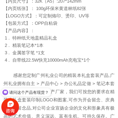
【内页尺寸】：32K（A5）:207*142mm
【内页纸张】： 100g环保米黄道林纸82张
【LOGO方式】：可定制烙印、烫印、UV等
【包装方式】：OPP自粘袋
【产品内容】：
1 . 特种纸天地盖精品礼盒
2 . 精装笔记本*1本
3 . 金属签字笔 *1支
4 . 自带线22.5W快充10000mAh充电宝*1个
感谢您定制广州礼业公司的精装本礼盒套装产品,广
州礼业拥有自主
>
产品中心
>
办公礼品定做
>
笔记本套
装
厂,作为专业的礼品生产厂家，我们可按您的要求在精
请问这个产品有现货？
装本礼盒套装印制LOGO和图案,可作为开会留念、庆典
活动的留念品,对公司企业宣扬企业的文化和形象具有极
高的艺术价值、意义深远、富有生机、可持久保存。广