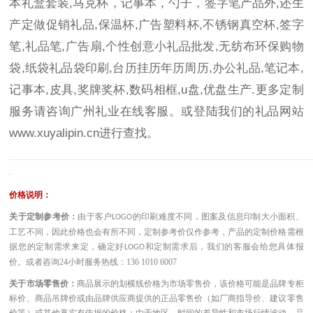
本礼盒套装,马克杯，记事本，勺子，签字笔产品外,还生
产定做促销礼品,保温杯,广告塑料杯,不锈钢真空杯,签字
笔,礼品笔,广告扇,个性创意小礼品批发,无纺布环保购物
袋,纸袋礼品袋印刷,台历挂历年历周历,办公礼品,笔记本,
记事本,皮具,奖牌奖杯,数码相框,u盘,优盘生产.更多定制
服务请咨询广州礼业在线客服。或登陆我们的礼品网站
www.xuyalipin.cn
进行查找。
————————————————————————————————————
-
价格说明：
关于定制参考价：
由于客户
的印刷难度不同，图案及信息印制大小面积、
LOGO
工艺不同，因此价格也会有所不同，定制参考价仅作参考，产品的定制价格需根
据您的定制需求来定，确定好
和定制需求后，我们的客服会给您具体报
LOGO
价。或者咨询
24小时服务热线：136 1010 6007
关于市场零售价：
商品展示的划横线价格为市场零售价，该价格可能是品牌专柜
标价、商品吊牌价或由品牌供应商提供的正品零售价（如厂商指导价、建议零售
价等）或其他真实有依据的价格；由于地区、时间的差异性和市场行情波动，品