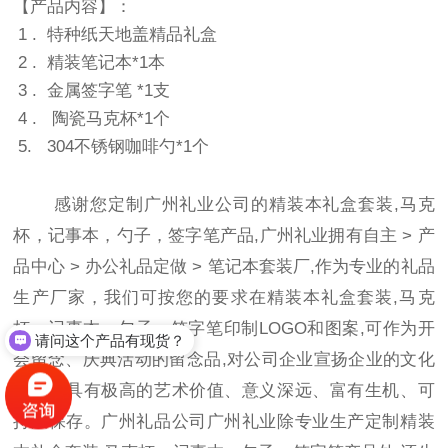
【产品内容】：
1 . 特种纸天地盖精品礼盒
2 . 精装笔记本*1本
3 . 金属签字笔 *1支
4 . 陶瓷马克杯*1个
5. 304不锈钢咖啡勺*1个
感谢您定制广州礼业公司的精装本礼盒套装,马克
杯，记事本，勺子，签字笔产品,广州礼业拥有自主
>
产
品中心
>
办公礼品定做
>
笔记本套装
厂,作为专业的礼品
生产厂家，我们可按您的要求在精装本礼盒套装,马克
杯，记事本，勺子，签字笔印制LOGO和图案,可作为开
请问这个产品有现货？
会留念、庆典活动的留念品,对公司企业宣扬企业的文化
我想咨询产品如何定制？
和形象具有极高的艺术价值、意义深远、富有生机、可
持久保存。广州礼品公司广州礼业除专业生产定制精装