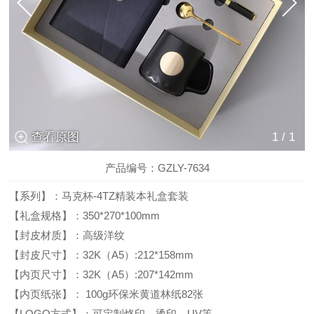
查看原图
1
/
1
产品编号：GZLY-7634
【系列】：马克杯-4TZ精装本礼盒套装
【礼盒规格】：350*270*100mm
【封皮材质】：高级洋纹
【封皮尺寸】：32K（A5）:212*158mm
【内页尺寸】：32K（A5）:207*142mm
【内页纸张】： 100g环保米黄道林纸82张
【LOGO方式】：可定制烙印、烫印、UV等