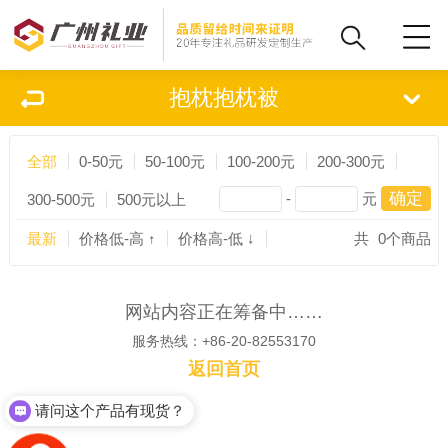
抱枕抱枕被
全部
0-50元
50-100元
100-200元
200-300元
-
元
300-500元
500元以上
最新
价格低-高 ↑
价格高-低 ↓
共
0
个商品
网站内容正在筹备中……
服务热线：+86-20-82553170
返回首页
请问这个产品有现货？