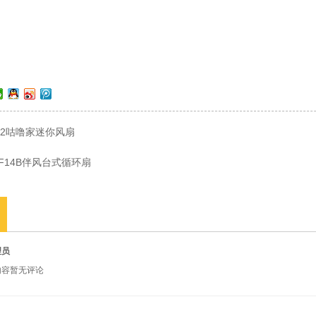
72咕噜家迷你风扇
-F14B伴风台式循环扇
理员
内容暂无评论