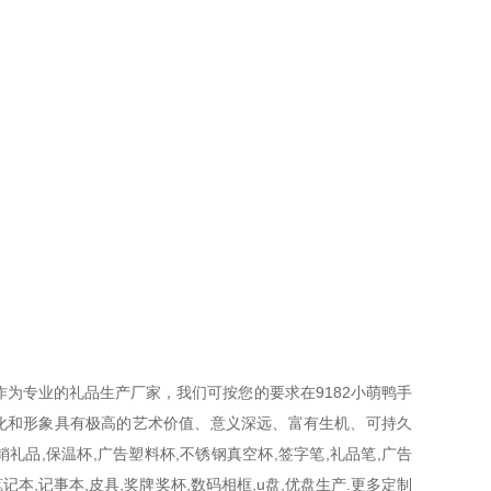
作为专业的礼品生产厂家，我们可按您的要求在9182小萌鸭手
文化和形象具有极高的艺术价值、意义深远、富有生机、可持久
礼品,保温杯,广告塑料杯,不锈钢真空杯,签字笔,礼品笔,广告
本,记事本,皮具,奖牌奖杯,数码相框,u盘,优盘生产.更多定制