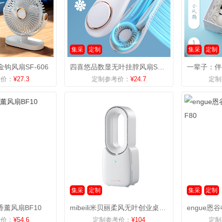
集采
定制
集采
定制
钩风扇SF-606
四喜悠品数显无叶挂脖风扇SF-601
考价：
¥27.3
定制参考价：
¥24.7
定制
集采
定制
集采
定制
薰风扇BF10
mibeili米贝丽柔风无叶创业桌面风扇F1-B
考价：
¥54.6
定制参考价：
¥104
定制