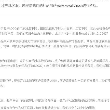
礼业在线客服。或登陆我们的礼品网站
www.xuyalipin.cn
进行查找。
——————————————————————————————————————
由于客户
的印刷难度不同，图案及信息印制大小面积、工艺不同，因此价格也会
LOGO
定制需求后，我们的客服会给您具体报价。或者咨询
24小时服务热线：136 1010 6007
商品展示的划横线价格为市场零售价，该价格可能是品牌专柜标价、商品吊牌价或由
由于地区、时间的差异性和市场行情波动，品牌专柜标价、商品吊牌价等可能会与展示
均为实物拍摄。公司也有千种样品供选购，客户如果需要在我公司采购礼品前看样品
将给您快递实物样品(不加LOGO)；您在看完实物样品后将其快递回我司，我们将退
需要打样，即在产品上加印客户需要的
，客户需要支付一定的打样费用，我们
LOGO
抵扣。
信息、客户评价、商品咨询、网友讨论等内容，是广州礼业重要的经营资源，未经许可
及资源来自合作方或互联网，如有侵权请速告知，我们将会在
24小时内删除