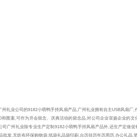
礼业公司的9182小萌鸭手持风扇产品,广州礼业拥有自主USB风扇厂,
GO和图案,可作为开会留念、庆典活动的留念品,对公司企业宣扬企业的
司广州礼业除专业生产定制9182小萌鸭手持风扇产品外,还生产定做促销
品批发,无纺布环保购物袋,纸袋礼品袋印刷,台历挂历年历周历,办公礼品,笔记