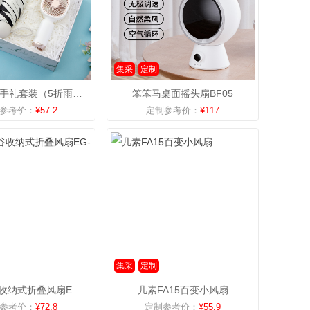
集采
定制
一辈子：伴手礼套装（5折雨伞+小风扇）
笨笨马桌面摇头扇BF05
参考价：
¥57.2
定制参考价：
¥117
集采
定制
engue恩谷收纳式折叠风扇EG-F80
几素FA15百变小风扇
参考价：
¥72.8
定制参考价：
¥55.9